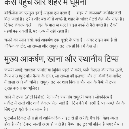
कैसे पहुँचें और शहर में घूमना
बार्सिलोना का प्रमुख हवाई अड्डा एल प्रात है — शहर से किफायती कनेक्टिविटी
मिल जाती है। ट्रेन और बस दोनों अच्छे हैं; शहर के भीतर मेट्रो तेज़ और साफ़ है।
टिकेट विकल्प देखें — दिन के पास या मल्टी-राइड कार्ड से पैसे बचते हैं। टैक्सी
महंगी पड़ सकती है, पर ग्रुप में सही रहता है।
चलने का प्लान रखें: कई आकर्षण एक-दूसरे के पास हैं। अगर टाइम कम है तो
गॉथिक क्वार्टर, ला राम्ब्ला और समुद्र तट एक ही दिन में देख लें।
मुख्य आकर्षण, खाना और स्थानीय टिप्स
जरूरी जगहें: साग्रादा फमीलिया (बुकिंग पहले से करें), पार्क गेउएल की रंगिन मूरतें,
कैम्प नाउ (फुटबॉल फैन्स के लिए), ला राम्ब्ला की हलचल और ला बोक्वेरिया मार्केट
में ताज़ा खाने की चीजें। समुद्र तट पर शाम बिताना और पास के कैफ़े में टपस
ट्राई करना मत भूलिए।
खाने में टपस (छोटी डिशेस), पेला और स्थानीय समुद्री व्यंजन लोकप्रिय हैं।
मार्केट में सस्ते और ताजे विकल्प मिल जाते हैं। टिप देने में नरमी है, पर अच्छे सेव के
लिए कुछ यूरो देना सामान्य है।
फुटबॉल टिकट लेना हो तो आधिकारिक साइट से ही खरीदें; मैच दिन बेहद व्यस्त
होता है, और टिकट जल्दी खत्म हो जाते हैं। कैम्प नाउ टूर भी बढ़िया है अगर मैच न