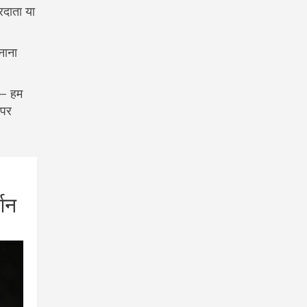
रदाता या
नाना
 — हम
 पर
्शन