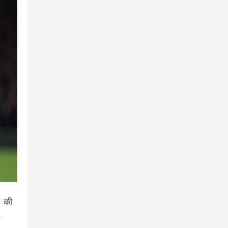
ं की
े