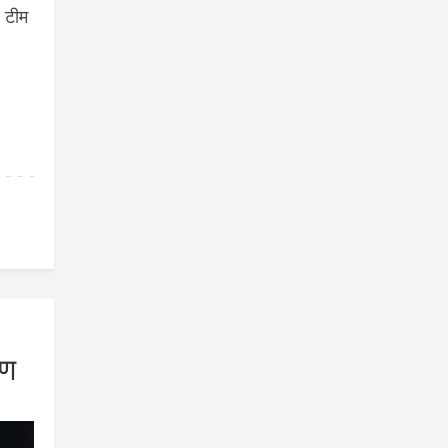
े टीम
रण