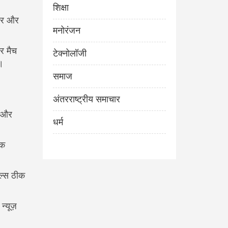
शिक्षा
े घर और
मनोरंजन
र मैच
टेक्नोलॉजी
ं।
समाज
अंतरराष्ट्रीय समाचार
ा और
धर्म
ीक
टल्स ठीक
्यूज़