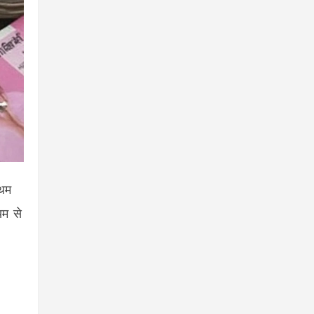
रथम
यम से