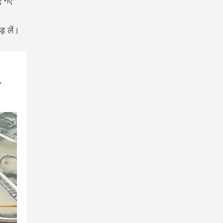
ए गए
़ लें।
ी