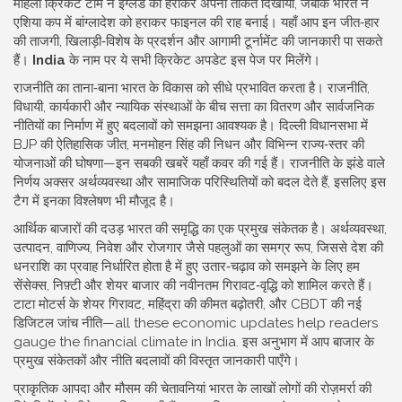
महिला क्रिकेट टीम ने इंग्लैंड को हराकर अपनी ताकत दिखायी, जबकि भारत ने
एशिया कप में बांग्लादेश को हराकर फाइनल की राह बनाई। यहाँ आप इन जीत‑हार
की ताजगी, खिलाड़ी‑विशेष के प्रदर्शन और आगामी टूर्नामेंट की जानकारी पा सकते
हैं।
India
के नाम पर ये सभी क्रिकेट अपडेट इस पेज पर मिलेंगे।
राजनीति का ताना‑बाना भारत के विकास को सीधे प्रभावित करता है।
राजनीति
,
विधायी, कार्यकारी और न्यायिक संस्थाओं के बीच सत्ता का वितरण और सार्वजनिक
नीतियों का निर्माण
में हुए बदलावों को समझना आवश्यक है। दिल्ली विधानसभा में
BJP की ऐतिहासिक जीत, मनमोहन सिंह की निधन और विभिन्न राज्य‑स्तर की
योजनाओं की घोषणा—इन सबकी खबरें यहाँ कवर की गई हैं। राजनीति के झंडे वाले
निर्णय अक्सर अर्थव्यवस्था और सामाजिक परिस्थितियों को बदल देते हैं, इसलिए इस
टैग में इनका विश्लेषण भी मौजूद है।
आर्थिक बाजारों की दउड़ भारत की समृद्धि का एक प्रमुख संकेतक है।
अर्थव्यवस्था
,
उत्पादन, वाणिज्य, निवेश और रोजगार जैसे पहलुओं का समग्र रूप, जिससे देश की
धनराशि का प्रवाह निर्धारित होता है
में हुए उतार‑चढ़ाव को समझने के लिए हम
सेंसेक्स, निफ़्टी और शेयर बाजार की नवीनतम गिरावट‑वृद्धि को शामिल करते हैं।
टाटा मोटर्स के शेयर गिरावट, महिंद्रा की कीमत बढ़ोतरी, और CBDT की नई
डिजिटल जांच नीति—all these economic updates help readers
gauge the financial climate in India. इस अनुभाग में आप बाजार के
प्रमुख संकेतकों और नीति बदलावों की विस्तृत जानकारी पाएँगे।
प्राकृतिक आपदा और मौसम की चेतावनियां भारत के लाखों लोगों की रोज़मर्रा की