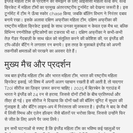
इंग्लैंड महिला टीम के प्रदर्शन को समझने के लिए
आईसीसी महिला वर्ल्ड कप
,
वर्ल्ड
क्रिकेट में महिला टीमों का प्रमुख अंतरराष्ट्रीय टूर्नामेंट
को देखना जरूरी है। इस
टूर्नामेंट में टीम ने ऊँचा स्कोर chase किया, जबकि बॉलिंग विभाग ने निरंतर दबाव
बनाये रखा। इसके अलावा
दक्षिण अफ्रीका महिला टीम
,
दक्षिण अफ्रीका की
राष्ट्रीय महिला क्रिकेट इकाई
के साथ उनका मुकाबला न केवल एक मैच था, बल्कि
विभिन्न रणनीतिक दृष्टिकोणों का टकराव भी था। दक्षिण अफ्रीका ने कभी‑कभी
तेज़ गेंडर गेंदबाज़ी के साथ खेल को संतुलित करने की कोशिश की, पर इंग्लैंड की
टॉप‑ऑर्डर बॅटिंग ने लगातार रन बनाये। इस तरह के मुकाबले इंग्लैंड को अपनी
तकनीकी क्षमताओं को परखने का अवसर देते हैं।
मुख्य मैच और प्रदर्शन
जब बात इंग्लैंड महिला टीम और
भारत महिला टीम
,
भारत की राष्ट्रीय महिला
क्रिकेट इकाई, जो विश्व में अपनी अलग पहचान रखती है
की आती है, तो यादगार
T20I सीरीज का ज़िक्र ज़रूर करना चाहिए। 2025 में ब्रिस्बेन के ग्राउंड में
भारत ने इंग्लैंड को 24 रन से हराया, जिससे दोनों टीमों के बीच प्रतिस्पर्धा और
तीव्र हो गई। इस सीरीज ने दिखाया कि दोनों पक्षों की बॉलिंग यूनिट में सुधार की
गुंजाइश है, और बॅटिंग लाइन‑अप में निरंतरता की जरूरत है। इंग्लैंड ने बाद के मैचों
में लिंसी स्मिथ और एलेन हॉल्डन जैसे बॉलरों पर भरोसा किया, जिससे उन्होंने फिर
से जीत के लिए अपने पैर जमा लिये।
इन सभी घटनाओं से स्पष्ट है कि इंग्लैंड महिला टीम का भविष्य कई पहलुओं पर