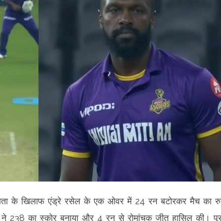
ा के खिलाफ एंड्रे रसेल के एक ओवर में 24 रन बटोरकर मैच का र
म ने 238 का स्कोर बनाया और 4 रन से रोमांचक जीत हासिल की। पूर