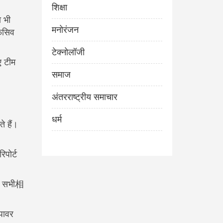
शिक्षा
ा भी
मनोरंजन
ेंसिव
टेक्नोलॉजी
ए टीम
समाज
अंतरराष्ट्रीय समाचार
धर्म
े हैं।
िपोर्ट
रिए सभी相
पावर