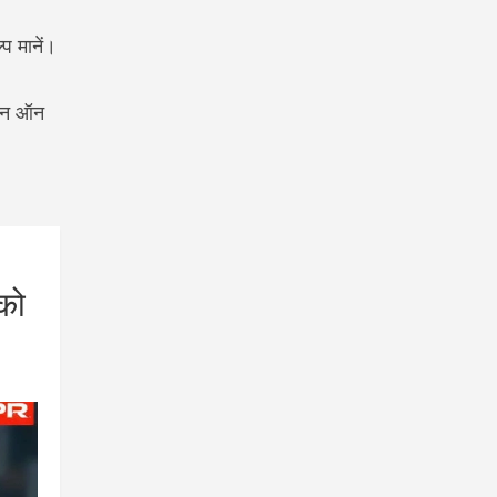
्प मानें।
ेशन ऑन
को