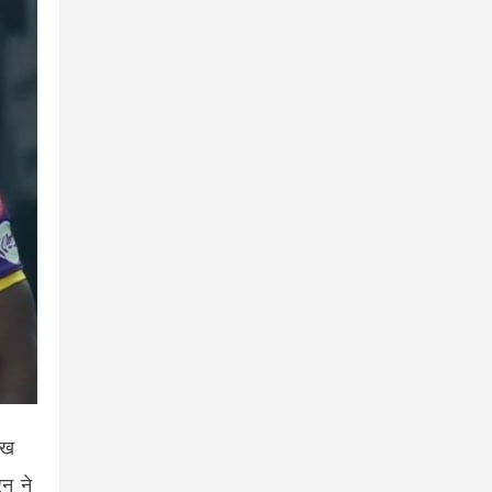
ुख
न ने