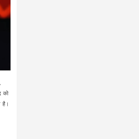
,
द को
 है।