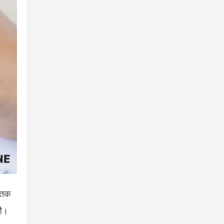
 तक
है।