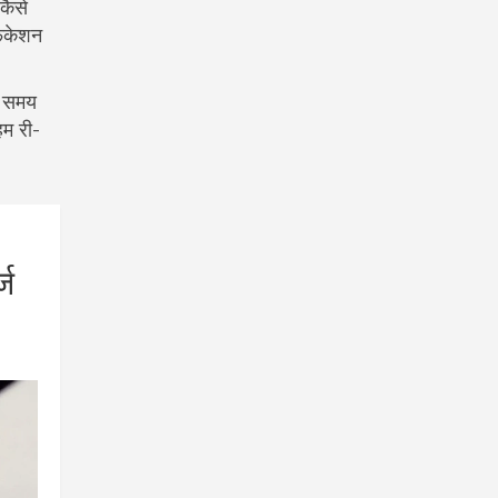
कैसे
फिकेशन
ी समय
हम री-
्ज