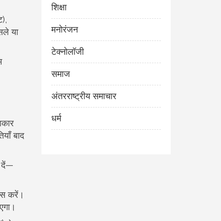
शिक्षा
),
मनोरंजन
सले या
टेक्नोलॉजी
म
समाज
अंतरराष्ट्रीय समाचार
धर्म
आकार
ियाँ बाद
दें—
टिस करें।
ाएगा।