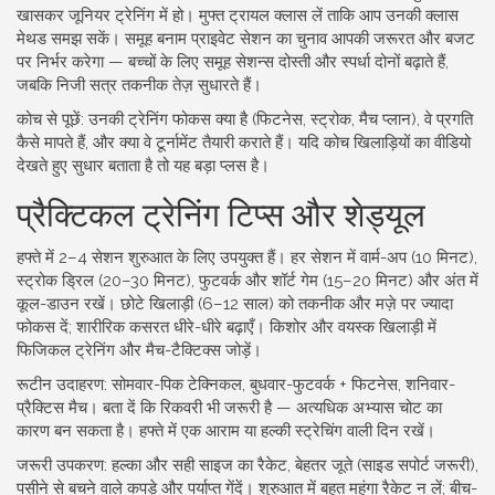
खासकर जूनियर ट्रेनिंग में हो। मुफ्त ट्रायल क्लास लें ताकि आप उनकी क्लास
मेथड समझ सकें। समूह बनाम प्राइवेट सेशन का चुनाव आपकी जरूरत और बजट
पर निर्भर करेगा — बच्चों के लिए समूह सेशन्स दोस्ती और स्पर्धा दोनों बढ़ाते हैं,
जबकि निजी सत्र तकनीक तेज़ सुधारते हैं।
कोच से पूछें: उनकी ट्रेनिंग फोकस क्या है (फिटनेस, स्ट्रोक, मैच प्लान), वे प्रगति
कैसे मापते हैं, और क्या वे टूर्नामेंट तैयारी कराते हैं। यदि कोच खिलाड़ियों का वीडियो
देखते हुए सुधार बताता है तो यह बड़ा प्लस है।
प्रैक्टिकल ट्रेनिंग टिप्स और शेड्यूल
हफ्ते में 2–4 सेशन शुरुआत के लिए उपयुक्त हैं। हर सेशन में वार्म-अप (10 मिनट),
स्ट्रोक ड्रिल (20–30 मिनट), फुटवर्क और शॉर्ट गेम (15–20 मिनट) और अंत में
कूल-डाउन रखें। छोटे खिलाड़ी (6–12 साल) को तकनीक और मज़े पर ज्यादा
फोकस दें; शारीरिक कसरत धीरे-धीरे बढ़ाएँ। किशोर और वयस्क खिलाड़ी में
फिजिकल ट्रेनिंग और मैच-टैक्टिक्स जोड़ें।
रूटीन उदाहरण: सोमवार-पिक टेक्निकल, बुधवार-फुटवर्क + फिटनेस, शनिवार-
प्रैक्टिस मैच। बता दें कि रिकवरी भी जरूरी है — अत्यधिक अभ्यास चोट का
कारण बन सकता है। हफ्ते में एक आराम या हल्की स्ट्रेचिंग वाली दिन रखें।
जरूरी उपकरण: हल्का और सही साइज का रैकेट, बेहतर जूते (साइड सपोर्ट जरूरी),
पसीने से बचने वाले कपड़े और पर्याप्त गेंदें। शुरुआत में बहुत महंगा रैकेट न लें; बीच-