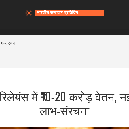
लाभ‑संरचना
लेयंस में ₹10‑20 करोड़ वेतन, नई
लाभ‑संरचना