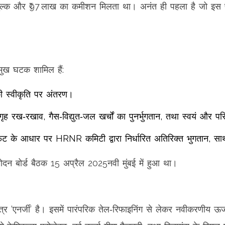
शुल्‍क और ₹97 लाख का कमीशन मिलता था। अनंत ही पहला है जो इस 
्रमुख घटक शामिल हैं:
ड की स्वीकृति पर अंतरण।
 रख‑रखाव, गैस‑विद्युत‑जल खर्चों का पुनर्भुगतान, तथा स्वयं और परि
ट के आधार पर HRNR कमिटी द्वारा निर्धारित अतिरिक्त भुगतान, साथ ही
ुमोदन
बोर्ड बैठक 15 अप्रैल 2025
नवी मुंबई
में हुआ था।
त्र ‘एनर्जी’ है। इसमें पारंपरिक तेल‑रिफाइनिंग से लेकर नवीकरणीय ऊ