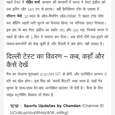
पहले टेस्ट में
रोहित शर्मा
,
कप्तान
की कप्तानी में भारत ने वेस्ट इंडीज को
एक इनिंग और 140 रन से हराया। वहीं कैरिबियन टीम के पताका में
रॉस्टन चेसे
, 32‑साल के ऑफ‑स्पिनिंग ऑल‑राउंडर, ने पहला टॉस जीत
कर बॉलिंग पहली पारी चुनने का फैसला किया, पर परिणाम उल्टा निकला।
इस हार के बाद वेस्ट इंडीज का स्कोर 181 और 191 रहा, जिससे भारत ने
पहले ही खेल को 3 दिन में समाप्त कर दिया। अब दोनों टीमें एक‑दूसरे की
ताकत‑कमजोरी को देख चुकी हैं, और दिल्ली में क्या होगा, यही सवाल है।
दिल्ली टेस्ट का विवरण – कब, कहाँ और
कैसे देखें
मैच का रोज़ाना शुरुआत 9:30 AM IST से होगी, और प्रतिदिन लगभग 6
घंटे का खेल होगा। इस पिच को "काली मिट्टी" कहा जाता है, जहाँ गेंद
घुमाव के साथ‑साथ देर‑बाद अनपेक्षित बाउंसर भी देती है। फैंस के लिए
लाइव स्ट्रीमिंग विकल्प भी तैयार हैं:
यूट्यूब –
Sports Updates by Chandan
(Channel ID:
UCr2IiLqoVoqWHdyWW_inRkg)