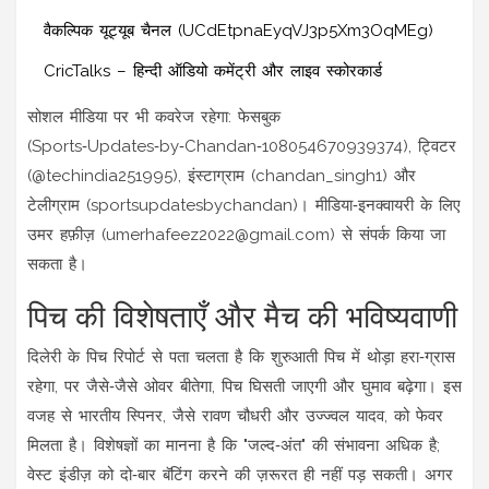
वैकल्पिक यूट्यूब चैनल (UCdEtpnaEyqVJ3p5Xm3OqMEg)
CricTalks – हिन्दी ऑडियो कमेंट्री और लाइव स्कोरकार्ड
सोशल मीडिया पर भी कवरेज रहेगा: फेसबुक
(Sports‑Updates‑by‑Chandan‑108054670939374), ट्विटर
(@techindia251995), इंस्टाग्राम (chandan_singh1) और
टेलीग्राम (sportsupdatesbychandan)। मीडिया‑इनक्वायरी के लिए
उमर हफ़ीज़
(
umerhafeez2022@gmail.com
) से संपर्क किया जा
सकता है।
पिच की विशेषताएँ और मैच की भविष्यवाणी
दिलेरी के पिच रिपोर्ट से पता चलता है कि शुरुआती पिच में थोड़ा हरा‑ग्रास
रहेगा, पर जैसे‑जैसे ओवर बीतेगा, पिच घिसती जाएगी और घुमाव बढ़ेगा। इस
वजह से भारतीय स्पिनर, जैसे रावण चौधरी और उज्ज्वल यादव, को फेवर
मिलता है। विशेषज्ञों का मानना है कि "जल्द‑अंत" की संभावना अधिक है;
वेस्ट इंडीज़ को दो‑बार बॅटिंग करने की ज़रूरत ही नहीं पड़ सकती। अगर