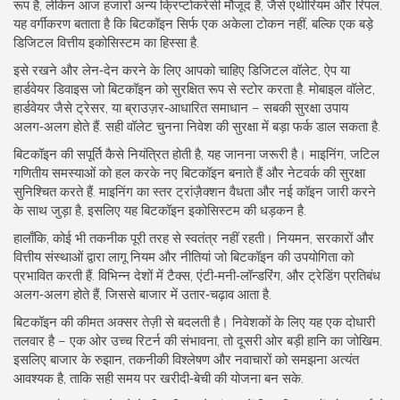
रूप है, लेकिन आज हजारों अन्य क्रिप्टोकरेंसी मौजूद हैं, जैसे एथीरियम और रिपल.
यह वर्गीकरण बताता है कि बिटकॉइन सिर्फ एक अकेला टोकन नहीं, बल्कि एक बड़े
डिजिटल वित्तीय इकोसिस्टम का हिस्सा है.
इसे रखने और लेन‑देन करने के लिए आपको चाहिए
डिजिटल वॉलेट
,
ऐप या
हार्डवेयर डिवाइस जो बिटकॉइन को सुरक्षित रूप से स्टोर करता है
. मोबाइल वॉलेट,
हार्डवेयर जैसे ट्रेसर, या ब्राउज़र‑आधारित समाधान – सबकी सुरक्षा उपाय
अलग‑अलग होते हैं.
सही वॉलेट चुनना निवेश की सुरक्षा में बड़ा फर्क डाल सकता है.
बिटकॉइन की सपूर्ति कैसे नियंत्रित होती है, यह जानना जरूरी है।
माइनिंग
,
जटिल
गणितीय समस्याओं को हल करके नए बिटकॉइन बनाते हैं और नेटवर्क की सुरक्षा
सुनिश्चित करते हैं
. माइनिंग का स्तर ट्रांज़ैक्शन वैधता और नई कॉइन जारी करने
के साथ जुड़ा है, इसलिए यह बिटकॉइन इकोसिस्टम की धड़कन है.
हालाँकि, कोई भी तकनीक पूरी तरह से स्वतंत्र नहीं रहती।
नियमन
,
सरकारों और
वित्तीय संस्थाओं द्वारा लागू नियम और नीतियां जो बिटकॉइन की उपयोगिता को
प्रभावित करती हैं
. विभिन्न देशों में टैक्स, एंटी‑मनी‑लॉन्डरिंग, और ट्रेडिंग प्रतिबंध
अलग‑अलग होते हैं, जिससे बाजार में उतार‑चढ़ाव आता है.
बिटकॉइन की कीमत अक्सर तेज़ी से बदलती है। निवेशकों के लिए यह एक दोधारी
तलवार है – एक ओर उच्च रिटर्न की संभावना, तो दूसरी ओर बड़ी हानि का जोखिम.
इसलिए बाजार के रुझान, तकनीकी विश्लेषण और नवाचारों को समझना अत्यंत
आवश्यक है, ताकि सही समय पर खरीदी‑बेची की योजना बन सके.