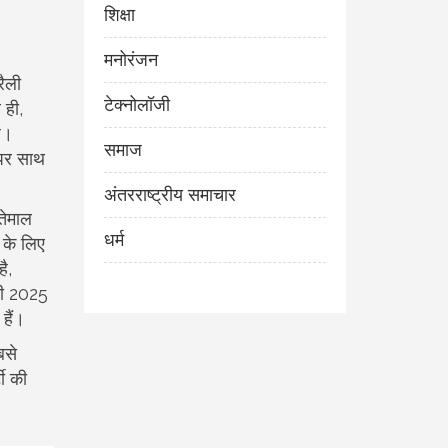
शिक्षा
मनोरंजन
ैली
टेक्नोलॉजी
 ही,
ै।
समाज
 पर साथ
अंतरराष्ट्रीय समाचार
तेमाल
धर्म
 के लिए
ै,
्ली 2025
हैं।
बसे
टी की