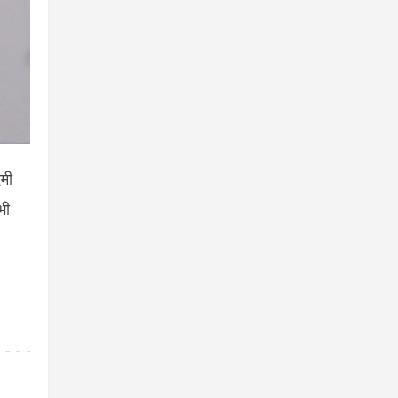
मी
भी