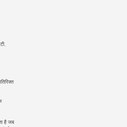
टी,
अतिरिक्त
ि
ा है जब