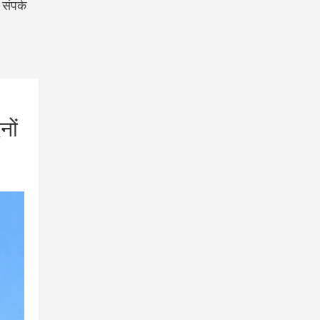
संपर्क
नों