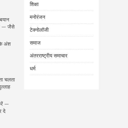
शिक्षा
मनोरंजन
 बयान
ी — जैसे
टेक्नोलॉजी
समाज
के अंश
अंतरराष्ट्रीय समाचार
धर्म
पता चलता
ुल्लाह
रें —
 दे