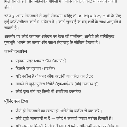
मिल सकती है। नॉन-बाइलेबल मामलों में जमानत के लिए कोर्ट में आवेदन करना
होगा।
स्टेप 3: अगर गिरफ्तारी से पहले रोकथाम चाहिए तो anticipatory bail के लिए
हाई कोर्ट/सीशन कोर्ट में आवेदन दें। कोर्ट सुनवाई के बाद शर्तों के साथ अनुमति दे
सकती है।
आमतौर पर कोर्ट जमानत आवेदन पर केस की गम्भीरता, आरोपी की चारित्रिक
पृष्ठभूमि, भागने का खतरा और साक्ष्य छेड़छाड़ के जोखिम देखता है।
जरूरी दस्तावेज
पहचान पत्र (आधार/पैन/पासपोर्ट)
ठिकाने का प्रमाण (अदर्रेस)
यदि वकील है तो पावर ऑफ अटॉर्नी या वकील का लेटर
मामले से जुड़ी पुलिस रिपोर्ट/एफआईआर (यदि उपलब्ध हो)
कोर्ट द्वारा मांगे गए किसी भी अतरिक्त दस्तावेज
प्रैक्टिकल टिप्स
जैसे ही गिरफ्तारी का खतरा हो, भरोसेमंद वकील से बात करें।
कोई झूठी जानकारी न दें — कोर्ट में सच्चाई ज़्यादा भरोसा दिलाती है।
यदि जमानत मिलती है, तो शर्तें ध्यान से पढ़ें; कभी-कभी यात्रा प्रतिबंध या