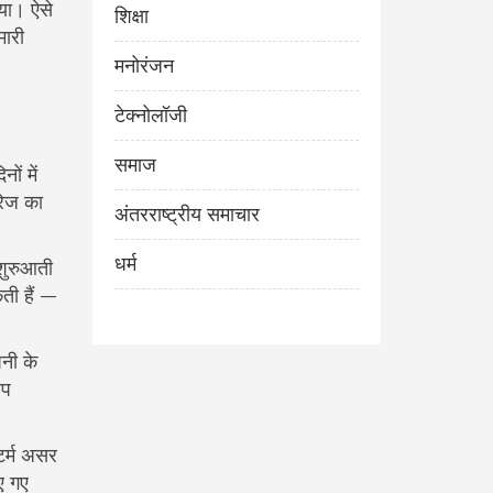
गया। ऐसे
शिक्षा
मारी
मनोरंजन
टेक्नोलॉजी
समाज
ों में
रेज का
अंतरराष्ट्रीय समाचार
धर्म
 शुरुआती
ती हैं —
पनी के
आप
-टर्म असर
िए गए