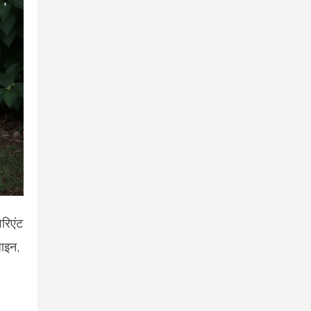
रिएंट
ाइन,