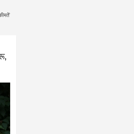
ीमतें'
ू,