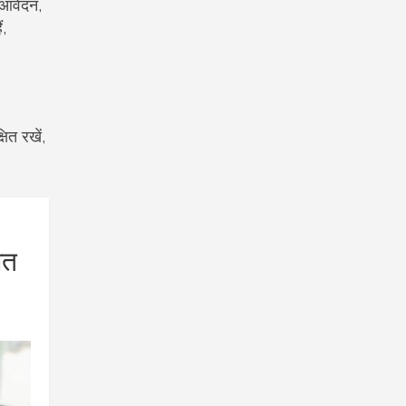
ं आवेदन,
ं,
ित रखें,
शत