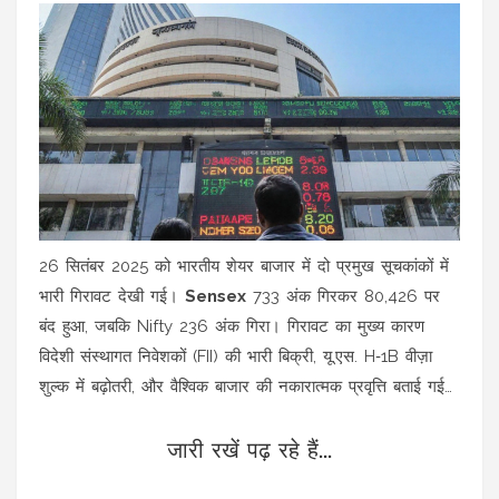
26 सितंबर 2025 को भारतीय शेयर बाजार में दो प्रमुख सूचकांकों में
भारी गिरावट देखी गई।
Sensex
733 अंक गिरकर 80,426 पर
बंद हुआ, जबकि Nifty 236 अंक गिरा। गिरावट का मुख्य कारण
विदेशी संस्थागत निवेशकों (FII) की भारी बिक्री, यू.एस. H‑1B वीज़ा
शुल्क में बढ़ोतरी, और वैश्विक बाजार की नकारात्मक प्रवृत्ति बताई गई।
बाजार में केवल 8 Nifty शेयर ऊपर रहे, बाकी 42 नीचे गिरे। मारुति
जारी रखें पढ़ रहे हैं...
सुजुकी 52‑सप्ताह का उच्च स्तर छूता रहा, वहीं सन् फार्मा और टाटा
कंसल्टेंसी सर्विसेज ने 52‑सप्ताह का निम्न दर्ज किया।