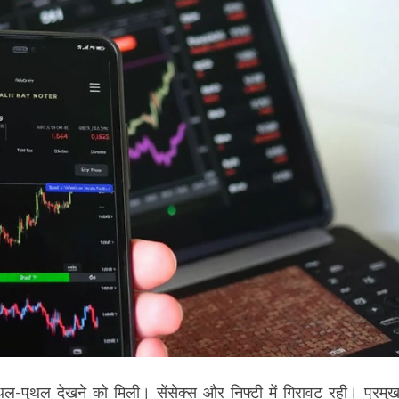
थल-पुथल देखने को मिली। सेंसेक्स और निफ्टी में गिरावट रही। प्रमु