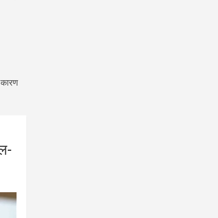
, कारण
थल-