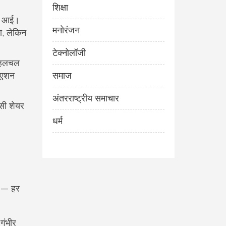
शिक्षा
वट आई।
मनोरंजन
ा, लेकिन
टेक्नोलॉजी
ं हलचल
यूएशन
समाज
अंतरराष्ट्रीय समाचार
िसी शेयर
धर्म
ी — हर
गंभीर