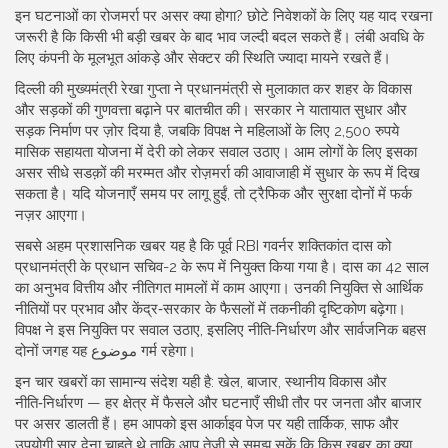
इन घटनाओं का रोजमर्रा पर असर क्या होगा? छोटे निवेशकों के लिए यह याद रखना
जरूरी है कि किसी भी बड़ी खबर के बाद भाव जल्दी बदल सकते हैं। लंबी अवधि के
लिए कंपनी के मूलभूत आंकड़े और सेक्टर की स्थिति ज्यादा मायने रखते हैं।
दिल्ली की मुख्यमंत्री रेखा गुप्ता ने प्रधानमंत्री से मुलाकात कर शहर के विकास
और सड़कों की गुणवत्ता बढ़ाने पर बातचीत की। सरकार ने यातायात सुधार और
सड़क निर्माण पर ज़ोर दिया है, जबकि विपक्ष ने महिलाओं के लिए 2,500 रुपये
मासिक सहायता योजना में देरी को लेकर सवाल उठाए। आम लोगों के लिए इसका
असर सीधे सडक़ों की मरम्मत और रोज़मर्रा की आवाजाही में सुधार के रूप में दिख
सकता है। यदि योजनाएँ समय पर लागू हुईं, तो ट्रैफिक और सुरक्षा दोनों में फर्क
नज़र आएगा।
सबसे अहम प्रशासनिक खबर यह है कि पूर्व RBI गवर्नर शक्तिकांत दास को
प्रधानमंत्री के प्रधान सचिव-2 के रूप में नियुक्त किया गया है। दास का 42 साल
का अनुभव वित्तीय और नीतिगत मामलों में काम आएगा। उनकी नियुक्ति से आर्थिक
नीतियों पर प्रभाव और केंद्र‑सरकार के फैसलों में तकनीकी दृष्टिकोण बढ़ेगा।
विपक्ष ने इस नियुक्ति पर सवाल उठाए, इसलिए नीति‑निर्धारण और सार्वजनिक बहस
दोनों जगह यह موضوع गर्म रहेगा।
इन चार खबरों का सामान्य संदेश यही है: खेल, बाजार, स्थानीय विकास और
नीति‑निर्धारण — हर क्षेत्र में फैसले और घटनाएँ सीधी तौर पर जनता और बाजार
पर असर डालती हैं। हम आपको इस आर्काइव पेज पर यही तार्किक, साफ और
उपयोगी सार देना चाहते थे ताकि आप तेज़ी से समझ सकें कि किस खबर का क्या